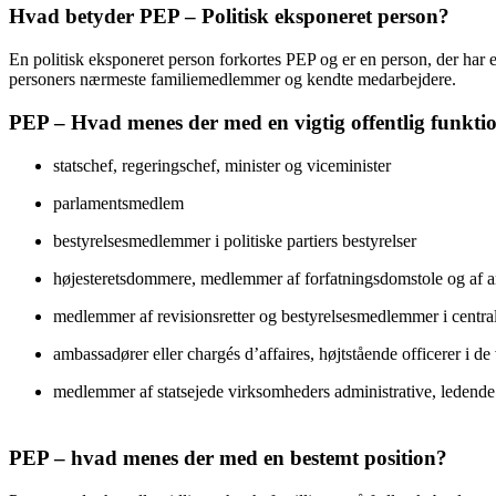
Hvad betyder PEP – Politisk eksponeret person?
En politisk eksponeret person forkortes PEP og er en person, der har elle
personers nærmeste familiemedlemmer og kendte medarbejdere.
PEP – Hvad menes der med en vigtig offentlig funkti
statschef, regeringschef, minister og viceminister
parlamentsmedlem
bestyrelsesmedlemmer i politiske partiers bestyrelser
højesteretsdommere, medlemmer af forfatningsdomstole og af and
medlemmer af revisionsretter og bestyrelsesmedlemmer i centra
ambassadører eller chargés d’affaires, højtstående officerer i d
medlemmer af statsejede virksomheders administrative, ledende 
PEP – hvad menes der med en bestemt position?