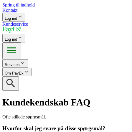
Spring til indhold
Kontakt
Log ind
Kundeservice
Log ind
Services
Om PayEx
Kundekendskab FAQ
Ofte stillede spørgsmål.
Hvorfor skal jeg svare på disse spørgsmål?