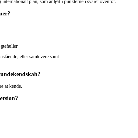
og internationalt plan, som anført i punkterne i svaret ovenfor.
mer?
ægtefæller
venstående, eller samlevere samt
 kundekendskab?
re at kende.
ersion?