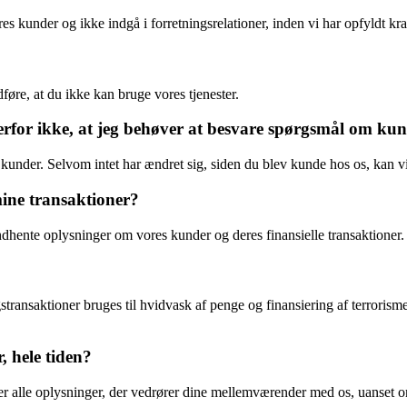
vores kunder og ikke indgå i forretningsrelationer, inden vi har opfyldt 
føre, at du ikke kan bruge vores tjenester.
r derfor ikke, at jeg behøver at besvare spørgsmål om 
 kunder. Selvom intet har ændret sig, siden du blev kunde hos os, kan vi
mine transaktioner?
indhente oplysninger om vores kunder og deres finansielle transaktioner.
ingstransaktioner bruges til hvidvask af penge og finansiering af terro
, hele tiden?
ter alle oplysninger, der vedrører dine mellemværender med os, uanset om