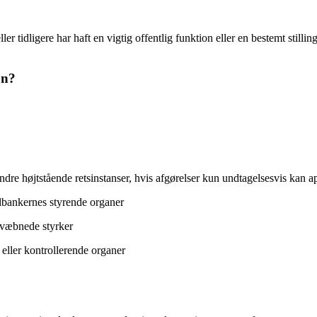
r tidligere har haft en vigtig offentlig funktion eller en bestemt stillin
on?
re højtstående retsinstanser, hvis afgørelser kun undtagelsesvis kan ap
lbankernes styrende organer
e væbnede styrker
eller kontrollerende organer