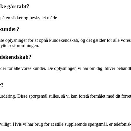
kke går tabt?
 på en sikker og beskyttet måde.
s kunder?
se oplysninger for at opnå kundekendskab, og det gælder for alle vores k
kyttelsesforordningen.
undekendskab?
 for alle vores kunder. De oplysninger, vi har om dig, bliver behandlet
r?
ering. Disse spørgsmål stilles, så vi kan forstå formålet med dit forret
lligt. Hvis vi har brug for at stille supplerende spørgsmål, er telefonis