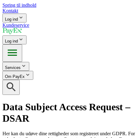
Spring til indhold
Kontakt
Log ind
Kundeservice
Log ind
Services
Om PayEx
Data Subject Access Request –
DSAR
Her kan du udøve dine rettigheder som registreret under GDPR. For